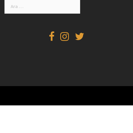
Arama:
facebook
instagram
twitter
WordPress gururla sunar
|
Tema: aThemes tarafından
Sydney
.