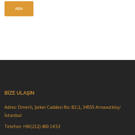
BIZE ULAŞIN
Adres: Ömerli, Şeker Caddesi No: 81\1, 34555 Arnavutköy/
İstanbul
Telefon: +90(212) 400 14 53