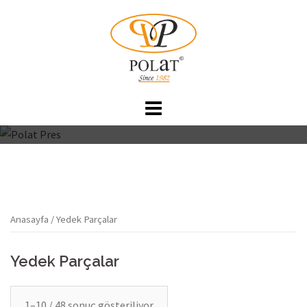
İçeriğe
atla
Anasayfa
/ Yedek Parçalar
Yedek Parçalar
1–10 / 48 sonuç gösteriliyor