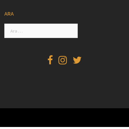
ARA
Arama:
facebook
instagram
twitter
WordPress gururla sunar
|
Tema: aThemes tarafından
Sydney
.