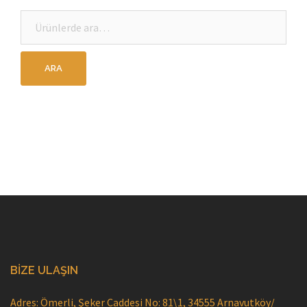
Ara:
BIZE ULAŞIN
Adres: Ömerli, Şeker Caddesi No: 81\1, 34555 Arnavutköy/