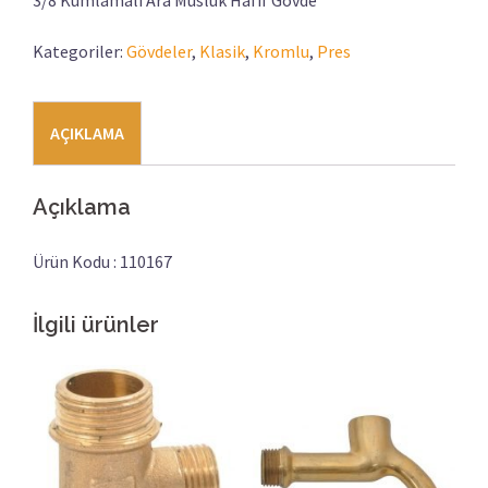
3/8 Kumlamalı Ara Musluk Hafif Gövde
Kategoriler:
Gövdeler
,
Klasik
,
Kromlu
,
Pres
AÇIKLAMA
Açıklama
Ürün Kodu : 110167
İlgili ürünler