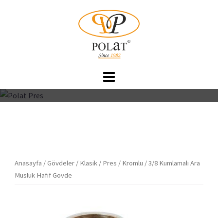
İçeriğe
atla
Anasayfa
/
Gövdeler
/
Klasik
/
Pres
/
Kromlu
/ 3/8 Kumlamalı Ara
Musluk Hafif Gövde