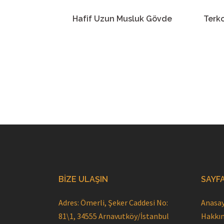
Hafif Uzun Musluk Gövde
Terk
BIZE ULAŞIN
SAYF
Adres: Ömerli, Şeker Caddesi No:
Anasa
81\1, 34555 Arnavutköy/İstanbul
Hakkı