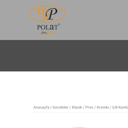
İçeriğe
atla
Anasayfa
/
Gövdeler
/
Klasik
/
Pres
/
Kromlu
/ 3/8 Kuml