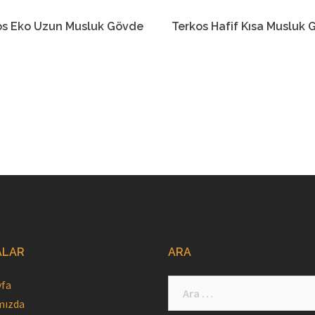
os Eko Uzun Musluk Gövde
Terkos Hafif Kısa Musluk
ALAR
ARA
yfa
Arama:
mızda